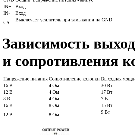
IN+
Вход
IN-
Вход
Выключает усилитель при замыкании на GND
CS
Зависимость выхо
и сопротивления к
Напряжение питания
Сопротивление колонки
Выходная мощн
16 В
4 Ом
30 Вт
12 В
4 Ом
17 Вт
8 В
4 Ом
7 Вт
16 В
8 Ом
15 Вт
9 Вт
12 В
8 Ом