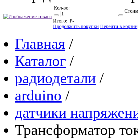
Кол-во:
Стоим
Итого:
Р
-
Продолжить покупки
Перейти в корзин
Главная
/
Каталог
/
радиодетали
/
arduino
/
датчики напряжени
Трансформатор ток