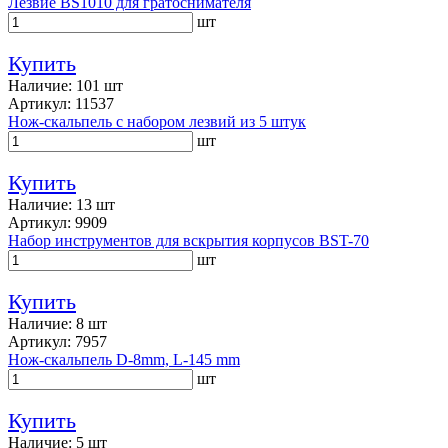
Лезвие BS1010 для гратоснимателя
шт
Купить
Наличие: 101 шт
Артикул: 11537
Нож-скальпель с набором лезвий из 5 штук
шт
Купить
Наличие: 13 шт
Артикул: 9909
Набор инструментов для вскрытия корпусов BST-70
шт
Купить
Наличие: 8 шт
Артикул: 7957
Нож-скальпель D-8mm, L-145 mm
шт
Купить
Наличие: 5 шт