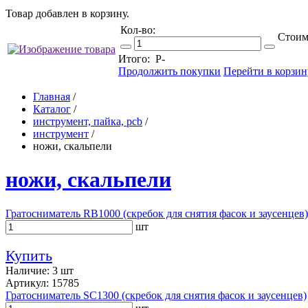
Товар добавлен в корзину.
Кол-во:
Стоим
Итого:
Р
-
Продолжить покупки
Перейти в корзин
Главная
/
Каталог
/
инструмент, пайка, pcb
/
инструмент
/
ножи, скальпели
ножи, скальпели
Гратосниматель RB1000 (скребок для снятия фасок и заусенцев)
шт
Купить
Наличие: 3 шт
Артикул: 15785
Гратосниматель SC1300 (скребок для снятия фасок и заусенцев)