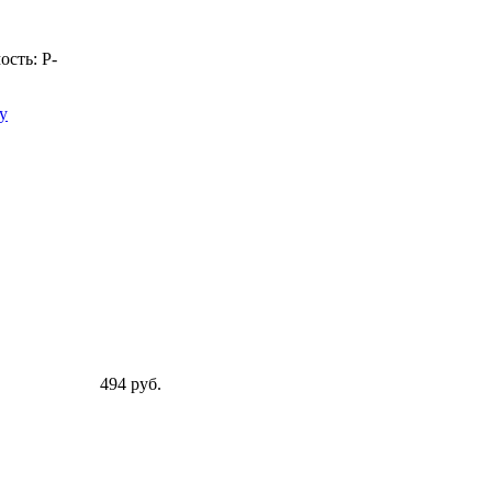
ость:
Р
-
у
494 руб.