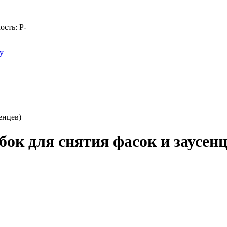
ость:
Р
-
у
енцев)
ок для снятия фасок и заусенц