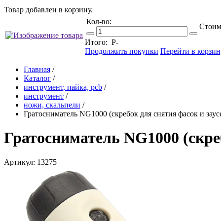
Товар добавлен в корзину.
Кол-во:
Стоим
Итого:
Р
-
Продолжить покупки
Перейти в корзин
Главная
/
Каталог
/
инструмент, пайка, pcb
/
инструмент
/
ножи, скальпели
/
Гратосниматель NG1000 (скребок для снятия фасок и заус
Гратосниматель NG1000 (скреб
Артикул: 13275