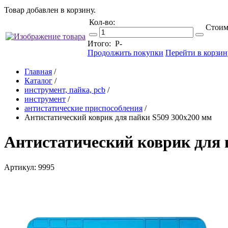
Товар добавлен в корзину.
Кол-во:
Стоим
Итого:
Р
-
Продолжить покупки
Перейти в корзин
Главная
/
Каталог
/
инструмент, пайка, pcb
/
инструмент
/
антистатические приспособления
/
Антистатический коврик для пайки S509 300x200 мм
Антистатический коврик для 
Артикул: 9995