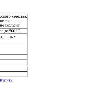
окого качества,
не токсичен,
й, не скользит
ре до 500 °С
ектронных
Купить