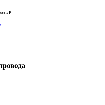
ость:
Р
-
у
провода