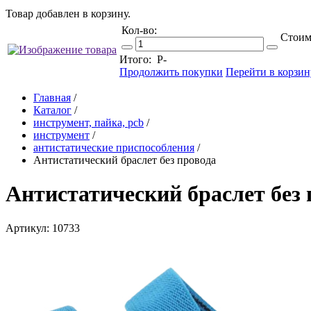
Товар добавлен в корзину.
Кол-во:
Стоим
Итого:
Р
-
Продолжить покупки
Перейти в корзин
Главная
/
Каталог
/
инструмент, пайка, pcb
/
инструмент
/
антистатические приспособления
/
Антистатический браслет без провода
Антистатический браслет без 
Артикул: 10733