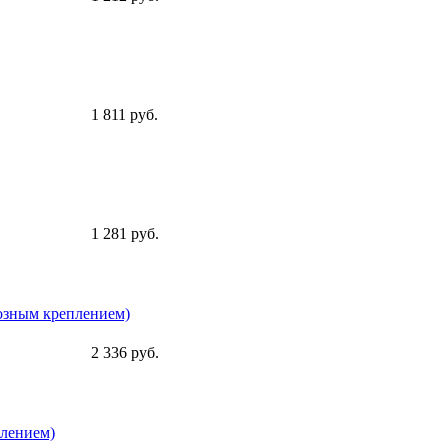
1 811 руб.
1 281 руб.
возным креплением)
2 336 руб.
плением)