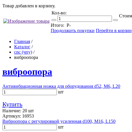
Товар добавлен в корзину.
Кол-во:
Стоим
Итого:
Р
-
Продолжить покупки
Перейти в корзин
Главная
/
Каталог
/
cnc (чпу)
/
виброопора
виброопора
Антивибрационная ножка для оборудования d52, M6, L20
шт
Купить
Наличие: 20 шт
Артикул: 16953
Виброопора с регулировкой усиленная d100, M16, L150
шт