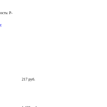
ость:
Р
-
у
217 руб.