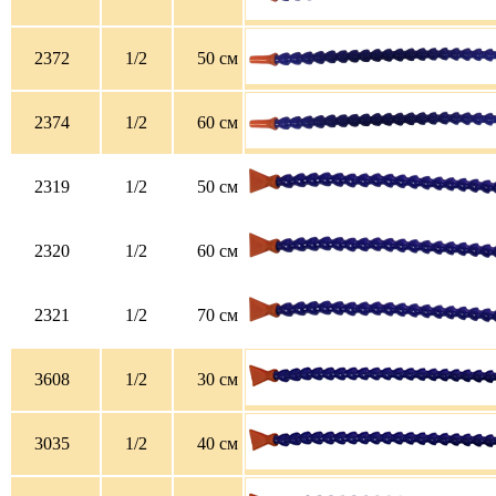
2372
1/2
50 см
2374
1/2
60 см
2319
1/2
50 см
2320
1/2
60 см
2321
1/2
70 см
3608
1/2
30 см
3035
1/2
40 см