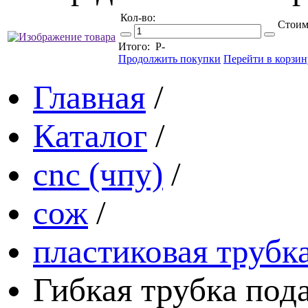
Кол-во:
Стоим
Итого:
Р
-
Продолжить покупки
Перейти в корзин
Главная
/
Каталог
/
cnc (чпу)
/
сож
/
пластиковая трубка
Гибкая трубка под