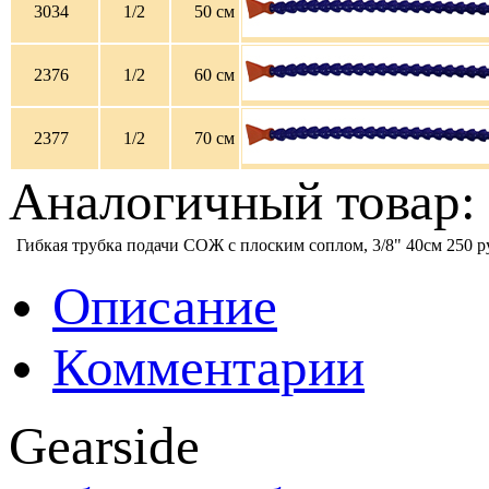
3034
1/2
50 см
2376
1/2
60 см
2377
1/2
70 см
Аналогичный товар: 
Гибкая трубка подачи СОЖ с плоским соплом, 3/8" 40см
250 р
Описание
Комментарии
Gearside