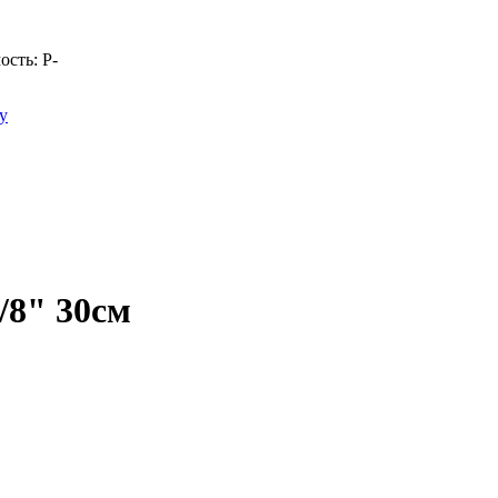
ость:
Р
-
у
/8" 30см