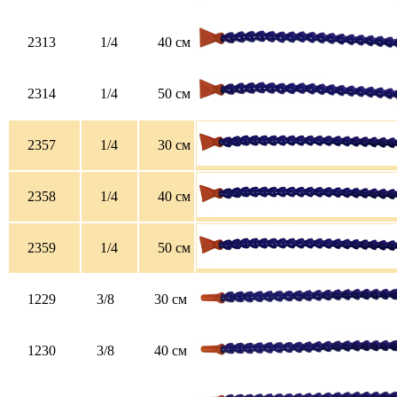
2313
1/4
40 см
2314
1/4
50 см
2357
1/4
30 см
2358
1/4
40 см
2359
1/4
50 см
1229
3/8
30 см
1230
3/8
40 см