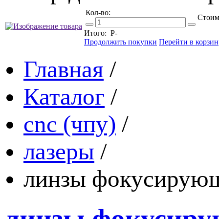
Кол-во:
Стоим
Итого:
Р
-
Продолжить покупки
Перейти в корзин
Главная
/
Каталог
/
cnc (чпу)
/
лазеры
/
линзы фокусирую
линзы фокусир