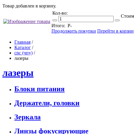
Товар добавлен в корзину.
Кол-во:
Стоим
Итого:
Р
-
Продолжить покупки
Перейти в корзин
Главная
/
Каталог
/
cnc (чпу)
/
лазеры
лазеры
Блоки питания
Держатели, головки
Зеркала
Линзы фокусирующие