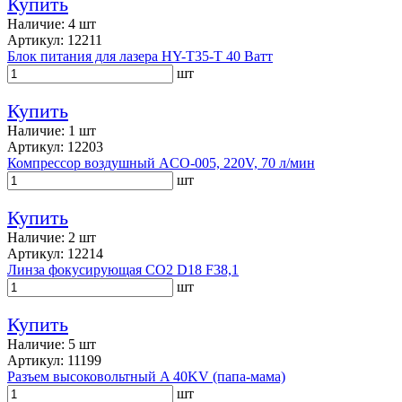
Купить
Наличие: 4 шт
Артикул: 12211
Блок питания для лазера HY-T35-T 40 Ватт
шт
Купить
Наличие: 1 шт
Артикул: 12203
Компрессор воздушный ACO-005, 220V, 70 л/мин
шт
Купить
Наличие: 2 шт
Артикул: 12214
Линза фокусирующая CO2 D18 F38,1
шт
Купить
Наличие: 5 шт
Артикул: 11199
Разъем высоковольтный A 40KV (папа-мама)
шт