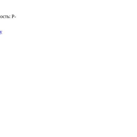
ость:
Р
-
у