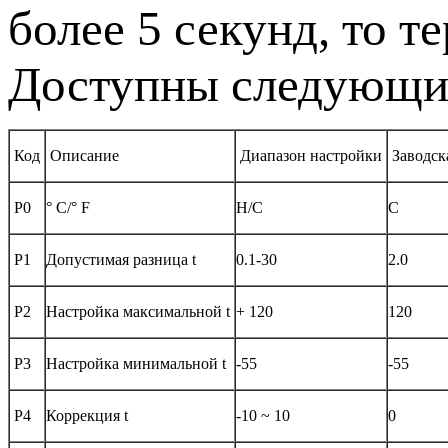
более 5 секунд, то т
Доступны следующие
Код
Описание
Диапазон настройки
Заводск
P0
° C/° F
H/C
C
P1
Допустимая разница t
0.1-30
2.0
P2
Настройка максимальной t
+ 120
120
P3
Настройка минимальной t
-55
-55
P4
Коррекция t
-10 ~ 10
0