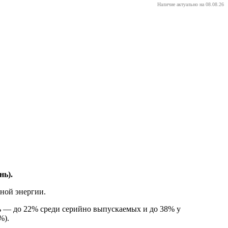
Наличие актуально на 08.08.26
нь).
чной энергии.
 — до 22% среди серийно выпускаемых и до 38% у
%).