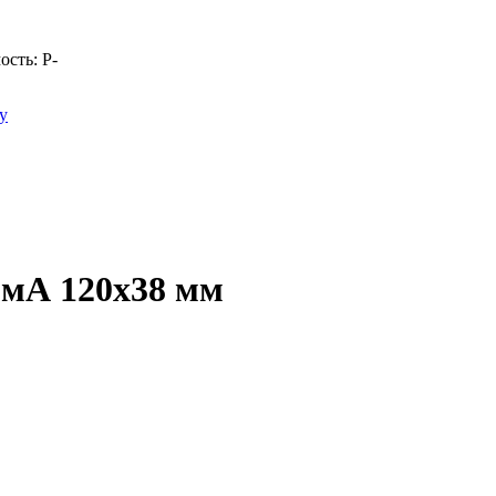
ость:
Р
-
у
0мА 120х38 мм