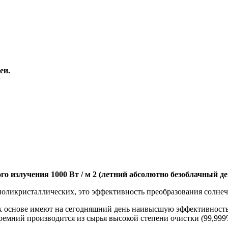
еи.
о излучения 1000 Вт / м 2 (летний абсолютно безоблачный де
поликристаллических, это эффективность преобразования солне
их основе имеют на сегодняшний день наивысшую эффективность
емний производится из сырья высокой степени очистки (99,999