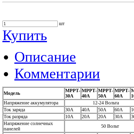
шт
Купить
Описание
Комментарии
MPPT-
MPPT-
MPPT-
MPPT-
M
Модель
30A
40A
50A
60A
1
Напряжение аккумулятора
12-24 Вольта
Ток заряда
30А
40А
50А
60А
1
Ток разряда
10А
20А
20А
30А
3
Напряжение солнечных
50 Вольт
панелей