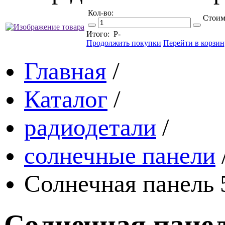
Кол-во:
Стоим
Итого:
Р
-
Продолжить покупки
Перейти в корзин
Главная
/
Каталог
/
радиодетали
/
солнечные панели
Солнечная панель 
Солнечная панел