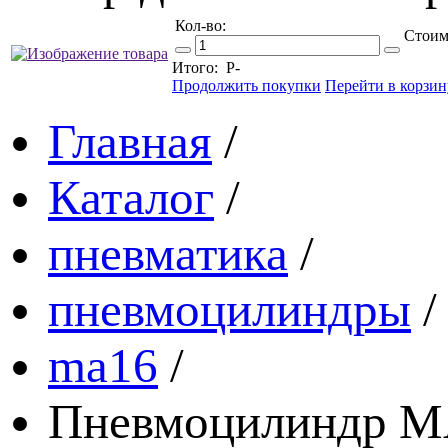
Кол-во:
Стоим
Итого:
Р
-
Продолжить покупки
Перейти в корзин
Главная
/
Каталог
/
пневматика
/
пневмоцилиндры
/
ma16
/
Пневмоцилиндр MA