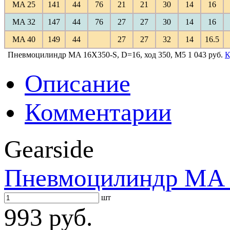
MA 25
141
44
76
21
21
30
14
16
MA 32
147
44
76
27
27
30
14
16
MA 40
149
44
27
27
32
14
16.5
Пневмоцилиндр MA 16X350-S, D=16, ход 350, M5
1 043 руб.
К
Описание
Комментарии
Gearside
Пневмоцилиндр MA 1
шт
993 руб.