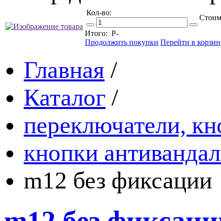
Кол-во:
Стоим
Итого:
Р
-
Продолжить покупки
Перейти в корзин
Главная
/
Каталог
/
переключатели, кн
кнопки антиванда
m12 без фиксации
m12 без фиксаци