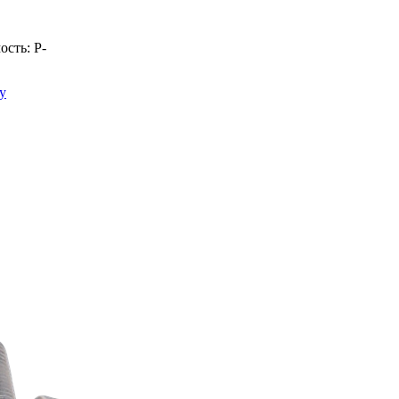
ость:
Р
-
у