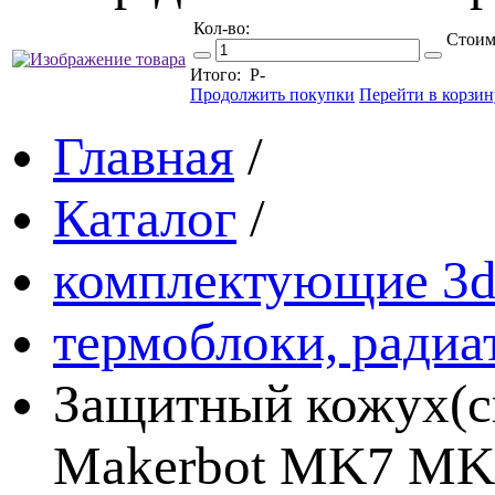
Кол-во:
Стоим
Итого:
Р
-
Продолжить покупки
Перейти в корзин
Главная
/
Каталог
/
комплектующие 3d
термоблоки, радиа
Защитный кожух(си
Makerbot MK7 MK