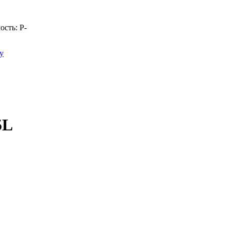
ость:
Р
-
у
5L