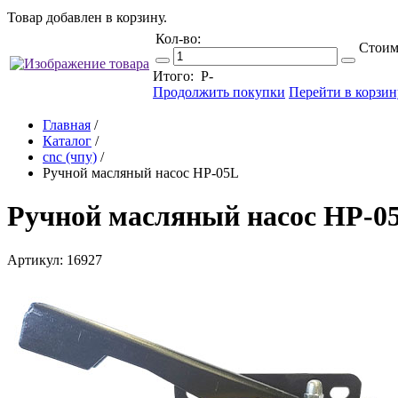
Товар добавлен в корзину.
Кол-во:
Стоим
Итого:
Р
-
Продолжить покупки
Перейти в корзин
Главная
/
Каталог
/
cnc (чпу)
/
Ручной масляный насос HP-05L
Ручной масляный насос HP-0
Артикул: 16927