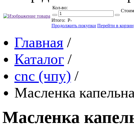
Кол-во:
Стоим
Итого:
Р
-
Продолжить покупки
Перейти в корзин
Главная
/
Каталог
/
cnc (чпу)
/
Масленка капельна
Масленка капель