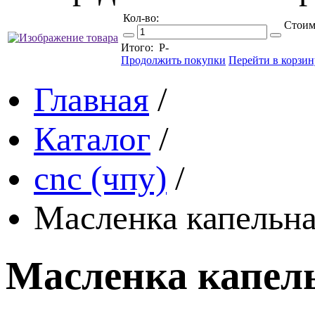
Кол-во:
Стоим
Итого:
Р
-
Продолжить покупки
Перейти в корзин
Главная
/
Каталог
/
cnc (чпу)
/
Масленка капельна
Масленка капель