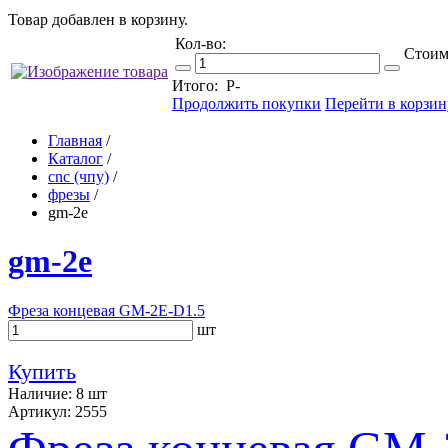
Товар добавлен в корзину.
Кол-во:
Стоим
Итого:
Р
-
Продолжить покупки
Перейти в корзин
Главная
/
Каталог
/
cnc (чпу)
/
фрезы
/
gm-2e
gm-2e
Фреза концевая GM-2E-D1.5
шт
Купить
Наличие: 8 шт
Артикул: 2555