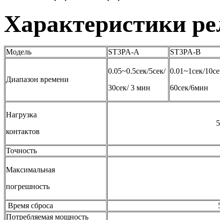
Характеристики ре
Модель
ST3PA-A
ST3PA-B
0.05~0.5сек/5сек/
0.01~1сек/10се
Диапазон времени
30сек/ 3 мин
60сек/6мин
Нагрузка
5А 250VAC, 5A 2
контактов
Точность
5% от полн
Максимальная
1% от полно
погрешность
Время сброса
5 секунд (Ма
Потребляемая мощность
2 В