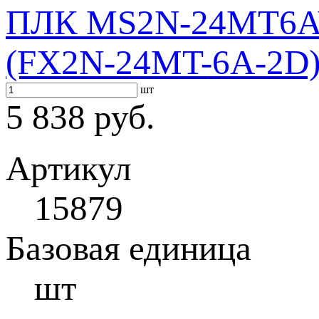
ПЛК MS2N-24MT6AV
(FX2N-24MT-6A-2D
шт
5 838 руб.
Артикул
15879
Базовая единица
шт