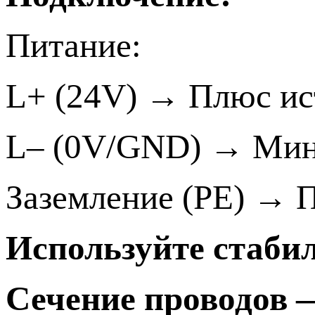
Питание:
L+ (24V) → Плюс ис
L– (0V/GND) → Мину
Заземление (PE) → 
Используйте стаби
Сечение проводов —