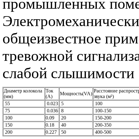
промышленных помещ
Электромеханически
общеизвестное приме
тревожной сигнализа
слабой слышимости
Диаметр колокола
Ток
Расстояние распрост
Мощность(VA)
(мм)
(А)
звука (м²)
55
0.023
5
100
75
0.036
8
100-150
100
0.09
20
150-200
150
0.18
40
200-350
200
0.227
50
400-500