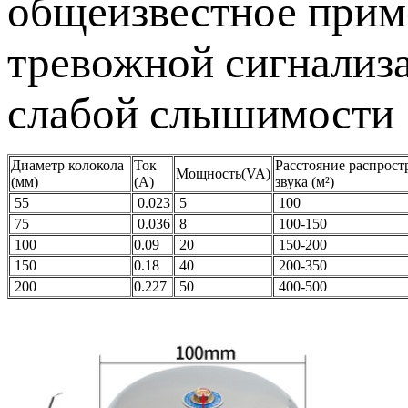
общеизвестное приме
тревожной сигнализа
слабой слышимости
Диаметр колокола
Ток
Расстояние распрост
Мощность(VA)
(мм)
(А)
звука (м²)
55
0.023
5
100
75
0.036
8
100-150
100
0.09
20
150-200
150
0.18
40
200-350
200
0.227
50
400-500