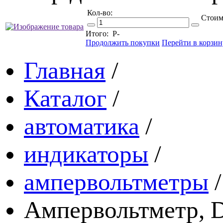
Кол-во:
Стоим
Итого:
Р
-
Продолжить покупки
Перейти в корзин
Главная
/
Каталог
/
автоматика
/
индикаторы
/
ампервольтметры
/
Ампервольтметр, 