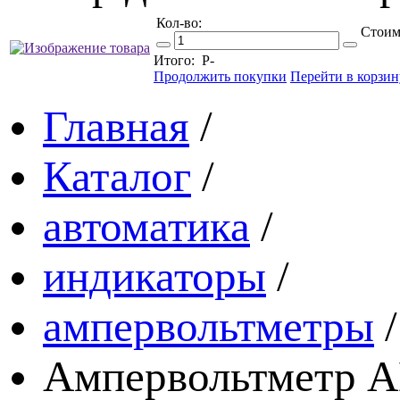
Кол-во:
Стоим
Итого:
Р
-
Продолжить покупки
Перейти в корзин
Главная
/
Каталог
/
автоматика
/
индикаторы
/
ампервольтметры
/
Ампервольтметр A