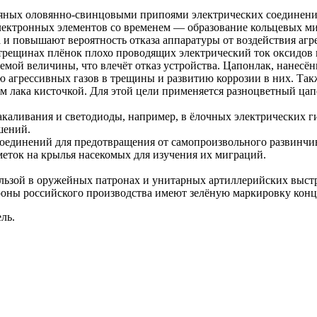
ных оловянно-свинцовыми припоями электрических соединений. 
лектронных элементов со временем — образование кольцевых м
и повышают вероятность отказа аппаратуры от воздействия агре
 трещинах плёнок плохо проводящих электрический ток оксидов 
емой величины, что влечёт отказ устройства. Цапонлак, нанесён
грессивных газов в трещины и развитию коррозии в них. Также
 лака кисточкой. Для этой цели применяется разноцветный цап
каливания и светодиоды, например, в ёлочных электрических г
шений.
соединений для предотвращения от самопроизвольного развинчи
еток на крылья насекомых для изучения их миграций.
ильзой в оружейных патронах и унитарных артиллерийских выст
оны российского производства имеют зелёную маркировку конц
ль.