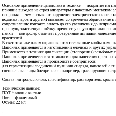
Основное применение цапонлака в технике — покрытие им пая
причина выходов из строя аппаратуры с навесным монтажом э
непропая — чем вызывают нарушение электрического контакта 
водяных паров и других) вызывает со временем образование в
сопротивление контакта вплоть до его увеличения до неприемл
прочную, эластичную плёнку, препятствующую проникновению а
пайки — контролёр отмечает проверенные им пайки нанесением
красителей.
В светотехнике лаком окрашиваются стеклянные колбы ламп на
Цапонлак применяется в изготовлении ёлочных и других укра
Применяется в технике для фиксации (стопорения) резьбовых 
Цапонлак применяется в энтомологии для нанесения цветных м
Цапонлак применяется в производстве боеприпасов:
для герметизации соединений пули или снаряда, капсюлей с г
специальные виды боеприпасов: например, трассирующие патр
Состав: нитроцеллюлоза, пластификатор, растворитель, красите
Технические данные:
ПЭТ флакон с кистью
Цвет – фиолетовый
Объем: 22 мл
.