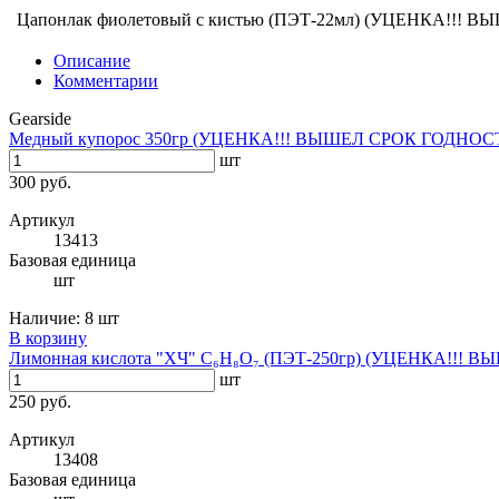
Цапонлак фиолетовый с кистью (ПЭТ-22мл) (УЦЕНКА!!!
Описание
Комментарии
Gearside
Медный купорос 350гр (УЦЕНКА!!! ВЫШЕЛ СРОК ГОДНОС
шт
300 руб.
Артикул
13413
Базовая единица
шт
Наличие:
8 шт
В корзину
Лимонная кислота "ХЧ" C₆H₈O₇ (ПЭТ-250гр) (УЦЕНКА!!!
шт
250 руб.
Артикул
13408
Базовая единица