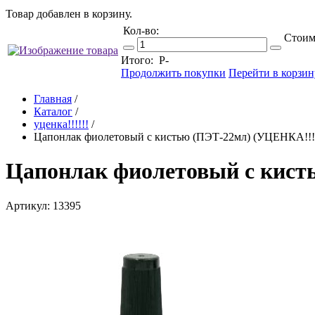
Товар добавлен в корзину.
Кол-во:
Стоим
Итого:
Р
-
Продолжить покупки
Перейти в корзин
Главная
/
Каталог
/
уценка!!!!!!
/
Цапонлак фиолетовый с кистью (ПЭТ-22мл) (УЦЕНК
Цапонлак фиолетовый с ки
Артикул: 13395