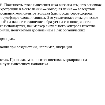
Полезность этого нанесения лака вызвана тем, что основная
икротрещин в месте пайки — холодная пайка — вследствие
ссивных компонентов воздуха (кислорода, сероводорода,
и сульфидов олова и свинца. Это увеличивает электрическое
ный на паяное соединение, образует на его поверхности
 используется, как маркер визуального контроля качества
онлак, получаемый добавлением в лак органических
ирляндах.
вания при воздействии, например, вибраций.
релах. Цапонлаком наносится цветовая маркировка на
а пули нанесением цапонлака.