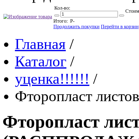
Кол-во:
Стоим
Итого:
Р
-
Продолжить покупки
Перейти в корзин
Главная
/
Каталог
/
уценка!!!!!!
/
Фторопласт листо
Фторопласт лист