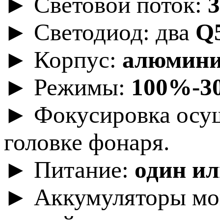
► Световой поток:
► Светодиод: два
Q
► Корпус:
алюмини
► Режимы:
100%-30
► Фокусировка осущ
головке фонаря.
► Питание:
один ил
► Аккумуляторы мог