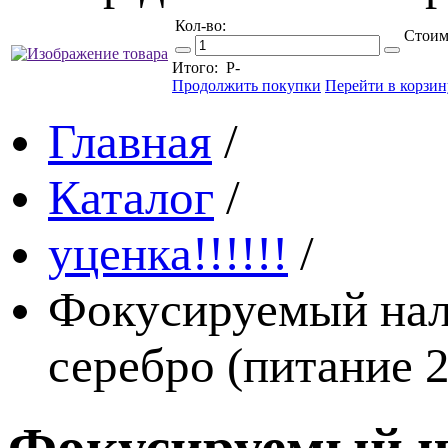
Кол-во:
Стоим
Итого:
Р
-
Продолжить покупки
Перейти в корзин
Главная
/
Каталог
/
уценка!!!!!!
/
Фокусируемый нало
серебро (питание
Фокусируемый н