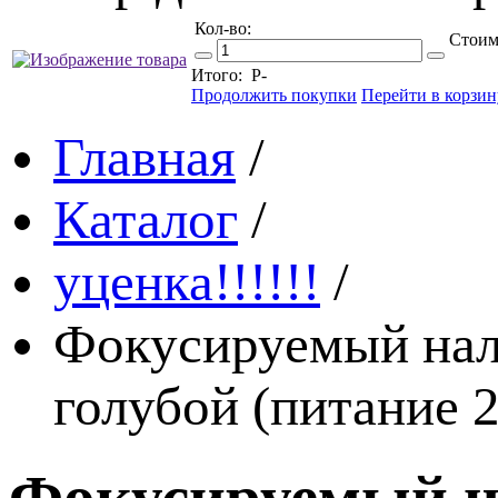
Кол-во:
Стоим
Итого:
Р
-
Продолжить покупки
Перейти в корзин
Главная
/
Каталог
/
уценка!!!!!!
/
Фокусируемый нало
голубой (питание
Фокусируемый н