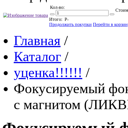
Кол-во:
Стоим
Итого:
Р
-
Продолжить покупки
Перейти в корзин
Главная
/
Каталог
/
уценка!!!!!!
/
Фокусируемый фон
с магнитом (ЛИК
Фокусируемый ф