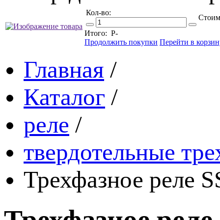
Кол-во:
Стоим
Итого:
Р
-
Продолжить покупки
Перейти в корзин
Главная
/
Каталог
/
реле
/
твердотельные тре
Трехфазное реле 
Трехфазное реле