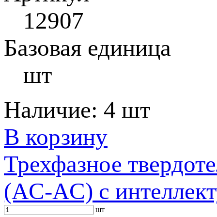
12907
Базовая единица
шт
Наличие:
4 шт
В корзину
Трехфазное твердот
(AC-AC) с интеллек
шт