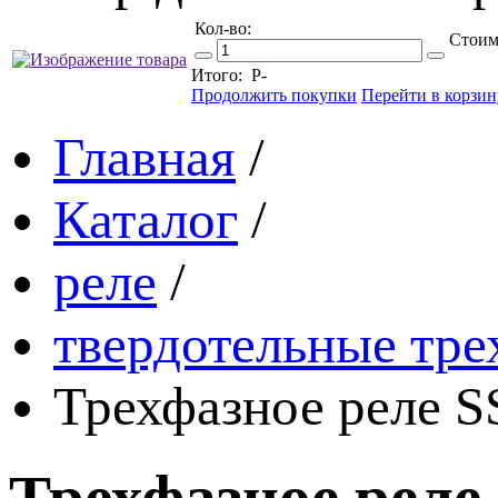
Кол-во:
Стоим
Итого:
Р
-
Продолжить покупки
Перейти в корзин
Главная
/
Каталог
/
реле
/
твердотельные тре
Трехфазное реле 
Трехфазное реле