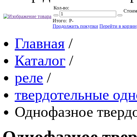
Кол-во:
Стоим
Итого:
Р
-
Продолжить покупки
Перейти в корзин
Главная
/
Каталог
/
реле
/
твердотельные одн
Однофазное тверд
Однофазное твер