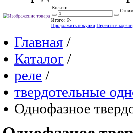
Кол-во:
Стоим
Итого:
Р
-
Продолжить покупки
Перейти в корзин
Главная
/
Каталог
/
реле
/
твердотельные одн
Однофазное тверд
Однофазное твер