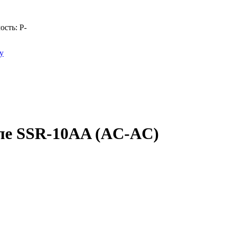
ость:
Р
-
у
еле SSR-10AA (AC-AC)