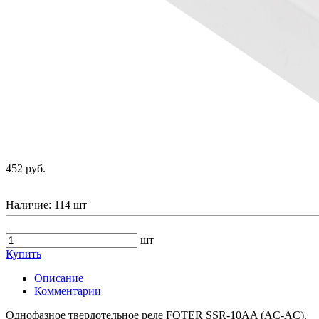
452 руб.
Наличие:
114 шт
шт
Купить
Описание
Комментарии
Однофазное твердотельное реле FQTER SSR-10AA (AC-AC).