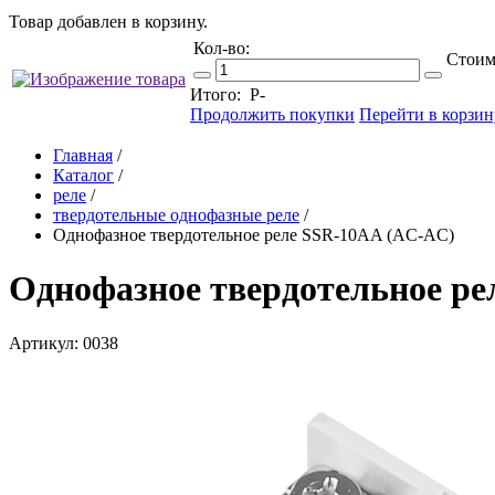
Товар добавлен в корзину.
Кол-во:
Стоим
Итого:
Р
-
Продолжить покупки
Перейти в корзин
Главная
/
Каталог
/
реле
/
твердотельные однофазные реле
/
Однофазное твердотельное реле SSR-10AA (AC-AC)
Однофазное твердотельное р
Артикул: 0038