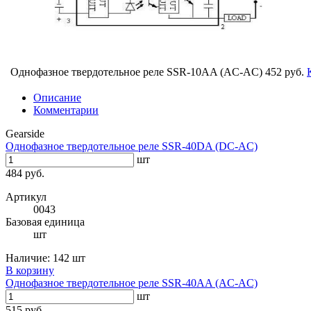
Однофазное твердотельное реле SSR-10AA (AC-AC)
452 руб.
Описание
Комментарии
Gearside
Однофазное твердотельное реле SSR-40DA (DC-AC)
шт
484 руб.
Артикул
0043
Базовая единица
шт
Наличие:
142 шт
В корзину
Однофазное твердотельное реле SSR-40AA (AC-AC)
шт
515 руб.