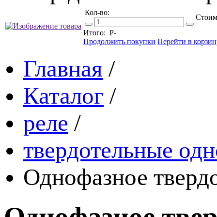
Кол-во:
Стоим
Итого:
Р
-
Продолжить покупки
Перейти в корзин
Главная
/
Каталог
/
реле
/
твердотельные одн
Однофазное тверд
Однофазное твер