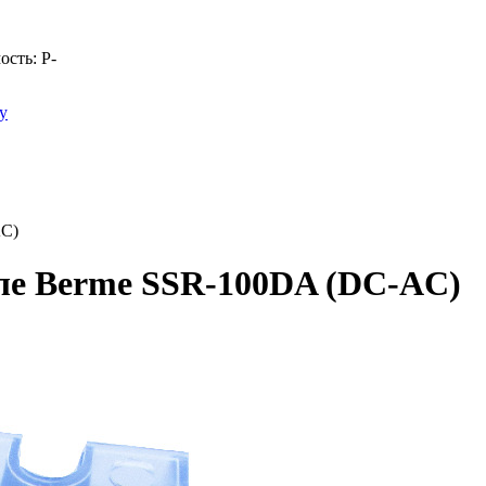
ость:
Р
-
у
AC)
еле Berme SSR-100DA (DC-AC)