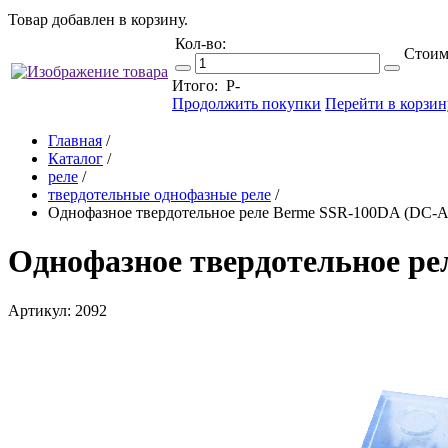
Товар добавлен в корзину.
Кол-во:
Стоим
Итого:
Р
-
Продолжить покупки
Перейти в корзин
Главная
/
Каталог
/
реле
/
твердотельные однофазные реле
/
Однофазное твердотельное реле Berme SSR-100DA (DC-
Однофазное твердотельное р
Артикул: 2092