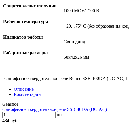
Сопротивление изоляции
1000 МОм/=500 В
Рабочая температура
−20…75° С (без образования кон
Индикатор работы
Светодиод
Габаритные размеры
58х42х26 мм
Однофазное твердотельное реле Berme SSR-100DA (DC-AC)
1
Описание
Комментарии
Gearside
Однофазное твердотельное реле SSR-40DA (DC-AC)
шт
484 руб.