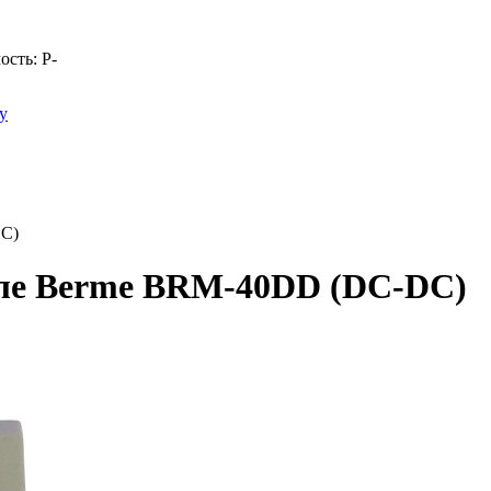
ость:
Р
-
у
DC)
еле Berme BRM-40DD (DC-DC)