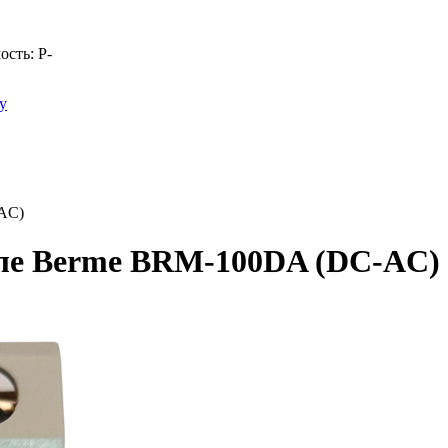
ость:
Р
-
у
AC)
еле Berme BRM-100DA (DC-AC)