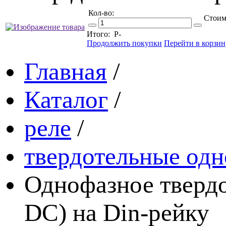
Кол-во:
Стоим
Итого:
Р
-
Продолжить покупки
Перейти в корзин
Главная
/
Каталог
/
реле
/
твердотельные одн
Однофазное тверд
DC) на Din-рейку