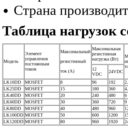
Страна производит
Таблица нагрузок 
Максимальная
Максимальный
Элемент
резистивная
М
управления
нагрузка (Вт)
Модель
резистивный
и
постоянным
т
током
12
ток (А)
24VDC
VDC
LK10DD
MOSFET
8
96
192
2
LK25DD
MOSFET
15
180
360
4
LK40DD
MOSFET
20
240
480
6
LK60DD
MOSFET
30
360
720
9
LK80DD
MOSFET
40
480
960
1
LK100DD
MOSFET
50
600
1200
1
LK120DD
MOSFET
80
960
1920
2