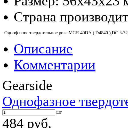
Размер: 56х43х23 
Страна производит
Однофазное твердотельное реле MGR 40DА ( D4840 ),DC 3-3
Описание
Комментарии
Gearside
Однофазное твердот
шт
484 руб.