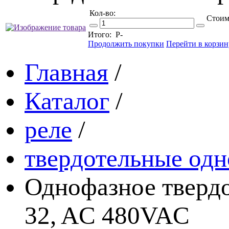
Кол-во:
Стоим
Итого:
Р
-
Продолжить покупки
Перейти в корзин
Главная
/
Каталог
/
реле
/
твердотельные одн
Однофазное твердо
32, AC 480VAC