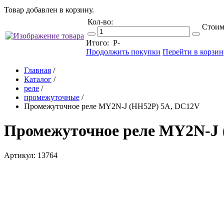
Товар добавлен в корзину.
Кол-во:
Стоим
Итого:
Р
-
Продолжить покупки
Перейти в корзин
Главная
/
Каталог
/
реле
/
промежуточные
/
Промежуточное реле MY2N-J (HH52P) 5A, DC12V
Промежуточное реле MY2N-J 
Артикул: 13764