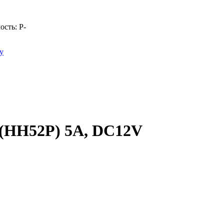
ость:
Р
-
у
(HH52P) 5A, DC12V