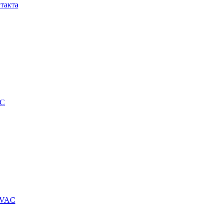
такта
DC
0VAC