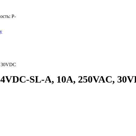
ость:
Р
-
у
, 30VDC
24VDC-SL-A, 10A, 250VAC, 30