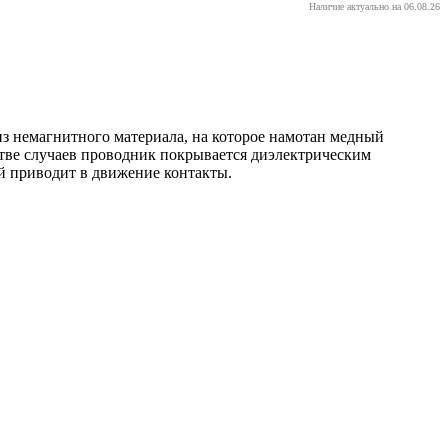
Наличие актуально на 06.08.26
з немагнитного материала, на которое намотан медный
стве случаев проводник покрывается диэлектрическим
ый приводит в движение контакты.