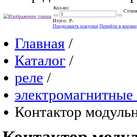
Кол-во:
Стоим
Итого:
Р
-
Продолжить покупки
Перейти в корзин
Главная
/
Каталог
/
реле
/
электромагнитные 
Контактор модульн
Контактор модул