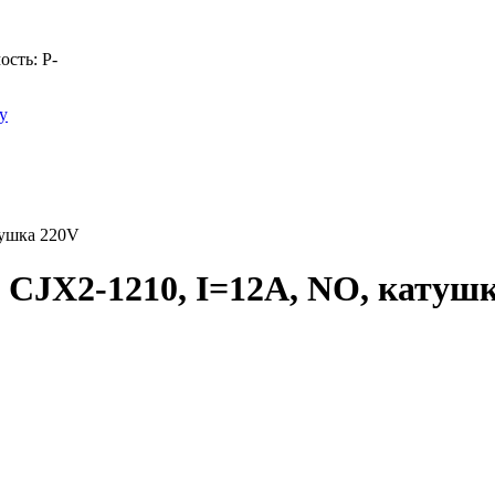
ость:
Р
-
у
тушка 220V
CJX2-1210, I=12A, NO, катуш