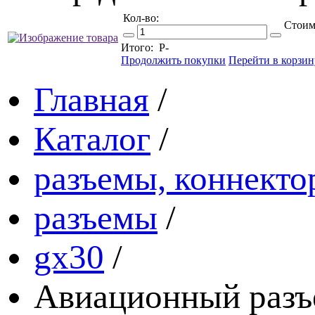
Кол-во:
Стоим
Итого:
Р
-
Продолжить покупки
Перейти в корзин
Главная
/
Каталог
/
разъемы, коннекто
разъемы
/
gx30
/
Авиационный разъ